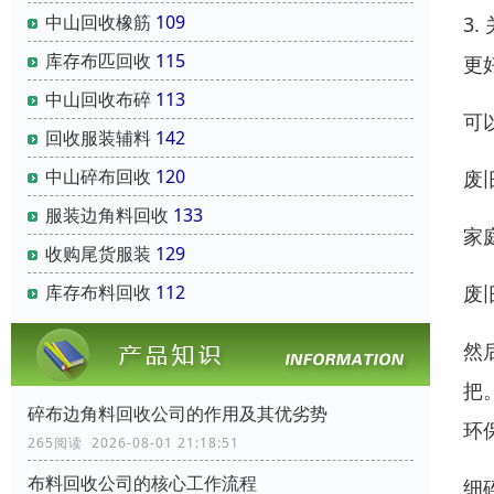
中山回收橡筋
109
3
库存布匹回收
115
更
中山回收布碎
113
可
回收服装辅料
142
中山碎布回收
120
废
服装边角料回收
133
家
收购尾货服装
129
废
库存布料回收
112
然
把
碎布边角料回收公司的作用及其优劣势
环
265阅读 2026-08-01 21:18:51
布料回收公司的核心工作流程
细