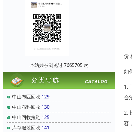
价
本站共被浏览过 7665705 次
如
1
中山布匹回收
129
合
中山布料回收
130
2
中山回收拉链
125
容
库存服装回收
141