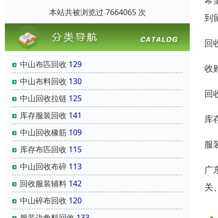
希
本站共被浏览过 7664065 次
到
回
中山布匹回收
129
收
中山布料回收
130
回
中山回收拉链
125
库存服装回收
141
库
中山回收橡筋
109
服
库存布匹回收
115
中山回收布碎
113
广
回收服装辅料
142
关
中山碎布回收
120
服装边角料回收
133