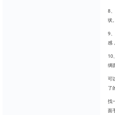
8
状
9
感
1
绸
可
了
找
面