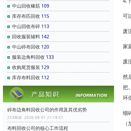
4
中山回收橡筋
109
可
库存布匹回收
115
中山回收布碎
113
废
回收服装辅料
142
家
中山碎布回收
120
服装边角料回收
133
废
收购尾货服装
129
然
库存布料回收
112
把
环
碎布边角料回收公司的作用及其优劣势
细
253阅读 2026-08-01 21:18:51
（
布料回收公司的核心工作流程