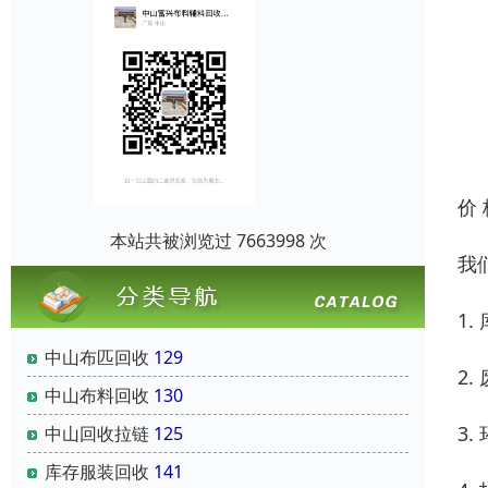
价
本站共被浏览过 7663998 次
我
1
中山布匹回收
129
2
中山布料回收
130
3
中山回收拉链
125
库存服装回收
141