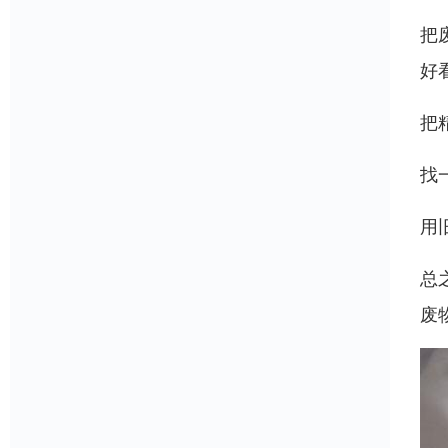
把
好
把
找
用
总
废