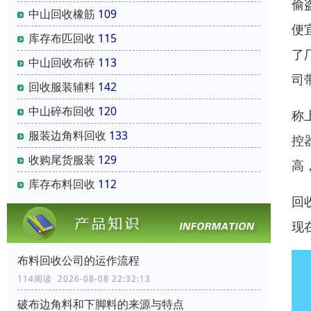
偷
中山回收橡筋
109
便
库存布匹回收
115
了
中山回收布碎
113
司
回收服装辅料
142
中山碎布回收
120
称
服装边角料回收
133
控
收购尾货服装
129
高
库存布料回收
112
回
现
布料回收公司的运作流程
114阅读 2026-08-08 22:32:13
破布边角料和下脚料的来源与特点