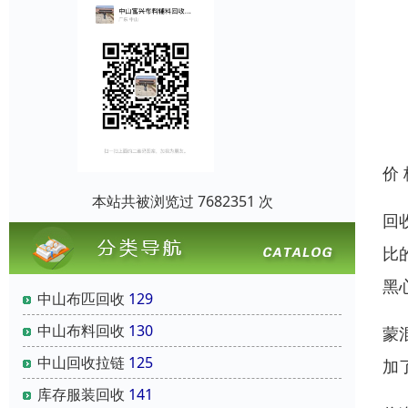
价
本站共被浏览过 7682351 次
回
比
黑
中山布匹回收
129
中山布料回收
130
蒙
中山回收拉链
125
加
库存服装回收
141