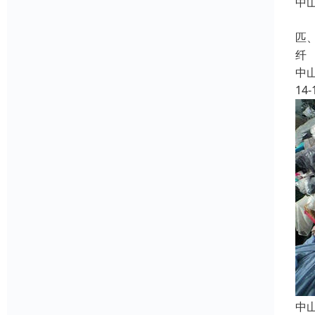
中
长
匹
纤
中
14-
中