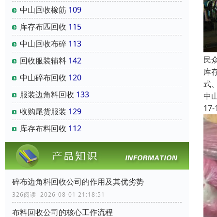
中山回收橡筋
109
库存布匹回收
115
中山回收布碎
113
民
回收服装辅料
142
库
中山碎布回收
120
式
服装边角料回收
133
中
17-
收购尾货服装
129
库存布料回收
112
碎布边角料回收公司的作用及其优劣势
326阅读 2026-08-01 21:18:51
布料回收公司的核心工作流程