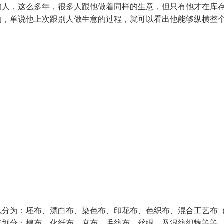
的人，这么多年，很多人跟他做着同样的生意，但只有他才在库
的，单说他上次跟别人做生意的过程，就可以看出他能够纵横整
以分为：坯布、漂白布、染色布、印花布、色织布、混合工艺布
来划分：棉布、化纤布、麻布、毛纺布、丝绸、及混纺织物等等