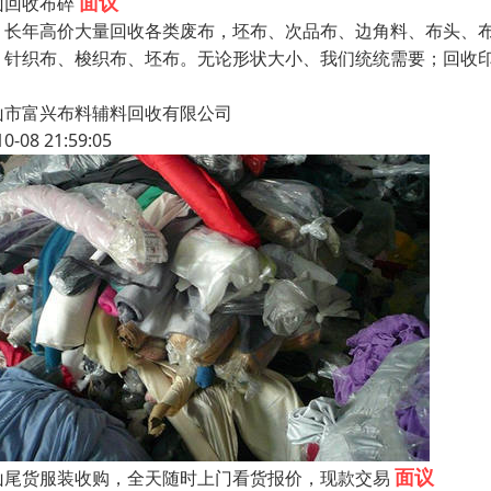
面议
山回收布碎
年高价大量回收各类废布，坯布、次品布、边角料、布头、布
、针织布、梭织布、坯布。无论形状大小、我们统统需要；回收
山市富兴布料辅料回收有限公司
10-08 21:59:05
面议
山尾货服装收购，全天随时上门看货报价，现款交易