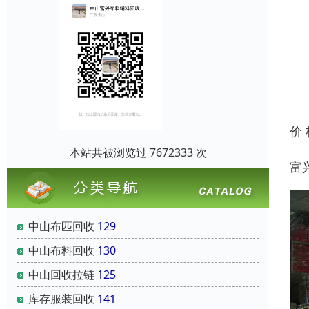
价
本站共被浏览过 7672333 次
富
中山布匹回收
129
中山布料回收
130
中山回收拉链
125
库存服装回收
141