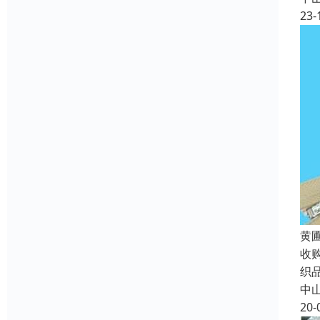
23-
黄
收
织
中
20-