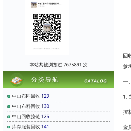
回
本站共被浏览过 7675891 次
参
一
中山布匹回收
129
1
中山布料回收
130
按
中山回收拉链
125
金
库存服装回收
141