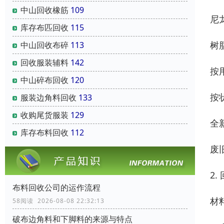
中山回收橡筋
109
尼
库存布匹回收
115
树
中山回收布碎
113
回收服装辅料
142
按
中山碎布回收
120
按
服装边角料回收
133
收购尾货服装
129
全
库存布料回收
112
废
2.
布料回收公司的运作流程
材
58阅读 2026-08-08 22:32:13
破布边角料和下脚料的来源与特点