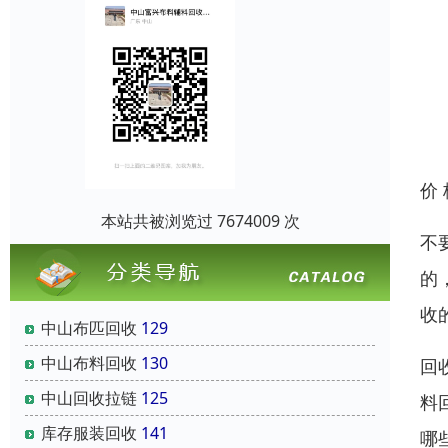
价
本站共被浏览过 7674009 次
不
的
收
中山布匹回收
129
中山布料回收
130
回
中山回收拉链
125
料
库存服装回收
141
哪