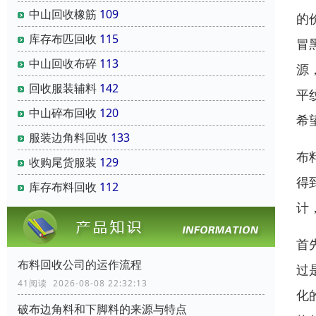
中山回收橡筋
109
的
库存布匹回收
115
冒
中山回收布碎
113
源
回收服装辅料
142
平
中山碎布回收
120
希
服装边角料回收
133
布
收购尾货服装
129
得
库存布料回收
112
计
首
布料回收公司的运作流程
过
41阅读 2026-08-08 22:32:13
化
破布边角料和下脚料的来源与特点