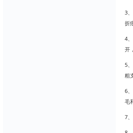
3
折
4
开
5
粗
6
毛
7
8