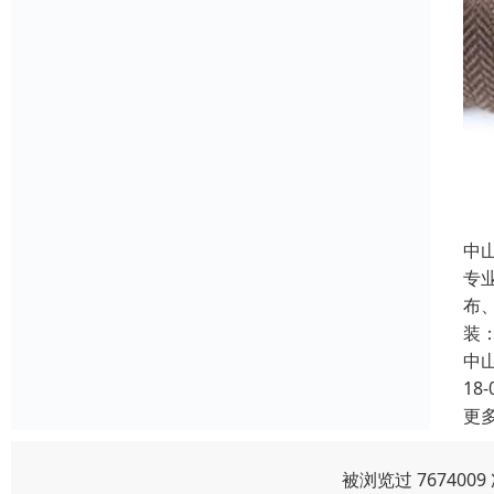
中
专
布
装
中
18-
更
被浏览过 76740