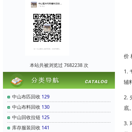
价
本站共被浏览过 7682238 次
1
辅
中山布匹回收
129
2
中山布料回收
130
底
中山回收拉链
125
3
库存服装回收
141