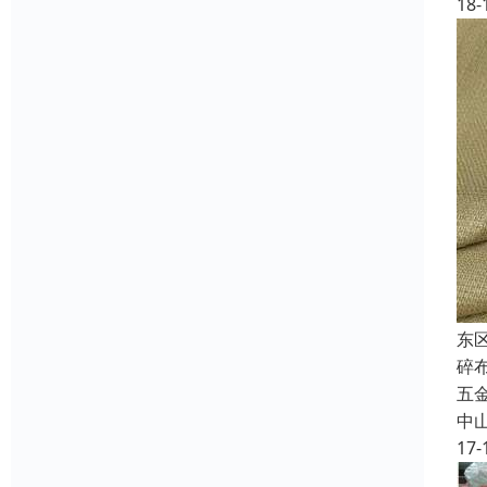
18-
东
碎
五
中
17-