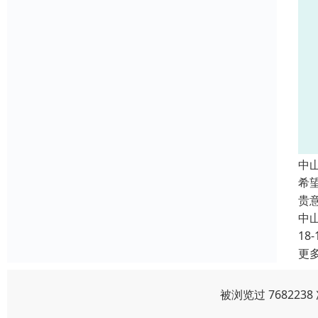
中
希
贵
中
18-
更
被浏览过 76822