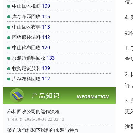
值
中山回收橡筋
109
库存布匹回收
115
4
中山回收布碎
113
如
回收服装辅料
142
中山碎布回收
120
1
服装边角料回收
133
合
收购尾货服装
129
2
库存布料回收
112
容
3
更
布料回收公司的运作流程
114阅读 2026-08-08 22:32:13
这
破布边角料和下脚料的来源与特点