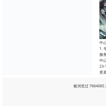
中
1
服
中
23-
更
被浏览过 76640