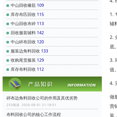
4
中山回收橡筋
109
1
库存布匹回收
115
辅
中山回收布碎
113
回收服装辅料
142
2
中山碎布回收
120
底
服装边角料回收
133
3
收购尾货服装
129
值
库存布料回收
112
4
做
碎布边角料回收公司的作用及其优劣势
253阅读 2026-08-01 21:18:51
营
布料回收公司的核心工作流程
装