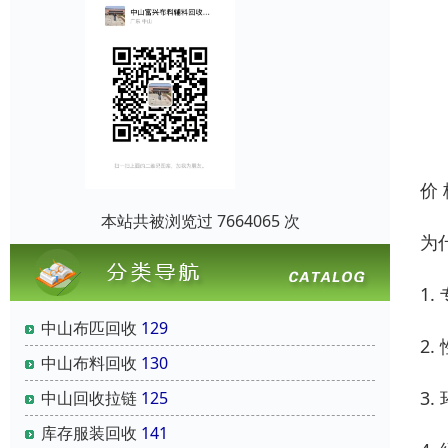
价
本站共被浏览过 7664065 次
为
1
中山布匹回收
129
2
中山布料回收
130
3
中山回收拉链
125
库存服装回收
141