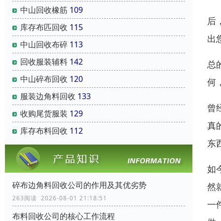
中山回收橡筋
109
后
库存布匹回收
115
出
中山回收布碎
113
回收服装辅料
142
总
中山碎布回收
120
何
服装边角料回收
133
曾
收购尾货服装
129
真
库存布料回收
112
东
如
碎布边角料回收公司的作用及其优劣势
然
263阅读 2026-08-01 21:18:51
一
布料回收公司的核心工作流程