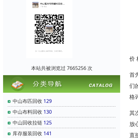
价
本站共被浏览过 7665256 次
首
们
格
中山布匹回收
129
中山布料回收
130
其
中山回收拉链
125
放
库存服装回收
141
直