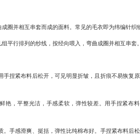
曲成圈并相互串套而成的面料。常见的毛衣即为纬编针织
几组平行排列的纱线，按经向喂入，弯曲成圈并相互串套
。用手捏紧布料后松开，可见明显折皱，且折痕不易恢复
色彩鲜艳，平整光洁，手感柔软，弹性较差。用手捏紧布
杂质。手感滑爽、挺括，弹性比纯棉布好。手捏紧布料后