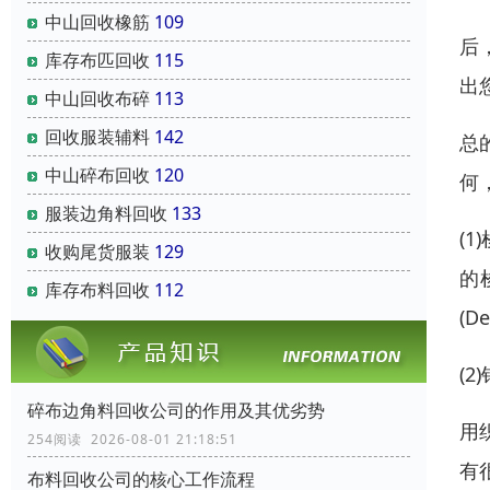
中山回收橡筋
109
后
库存布匹回收
115
出
中山回收布碎
113
回收服装辅料
142
总
中山碎布回收
120
何
服装边角料回收
133
(
收购尾货服装
129
的
库存布料回收
112
(D
(2
碎布边角料回收公司的作用及其优劣势
用
254阅读 2026-08-01 21:18:51
有
布料回收公司的核心工作流程