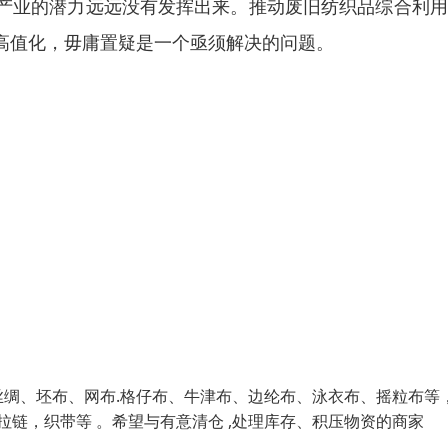
产业的潜力远远没有发挥出来。推动废旧纺织品综合利用
高值化，毋庸置疑是一个亟须解决的问题。
绸、坯布、网布.格仔布、牛津布、边纶布、泳衣布、摇粒布等
拉链，织带等 。希望与有意清仓 ,处理库存、积压物资的商家