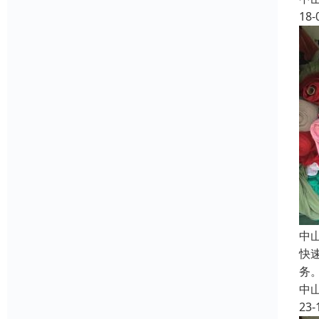
18-
中
快
务
中
23-