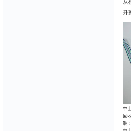
从
升
中
回
装
中