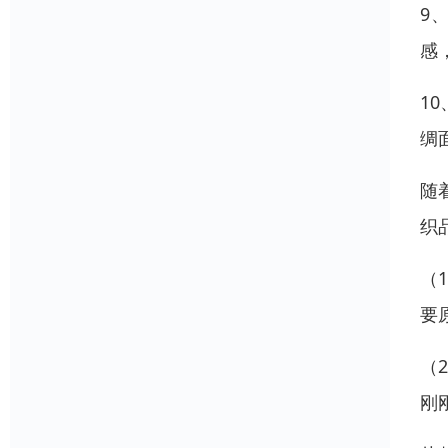
9
感
1
绸
随
织
（
要
（
刚