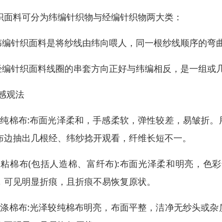
织面料可分为纬编针织物与经编针织物两大类：
纬编针织面料是将纱线由纬向喂人，同一根纱线顺序的弯
经编针织面料线圈的串套方向正好与纬编相反，是一组或
)感观法
、纯棉布:布面光泽柔和，手感柔软，弹性较差，易皱折
布边抽出几根经、纬纱捻开观看，纤维长短不一。
、粘棉布(包括人造棉、富纤布):布面光泽柔和明亮，
，可见明显折痕，且折痕不易恢复原状。
、涤棉布:光泽较纯棉布明亮，布面平整，洁净无纱头或