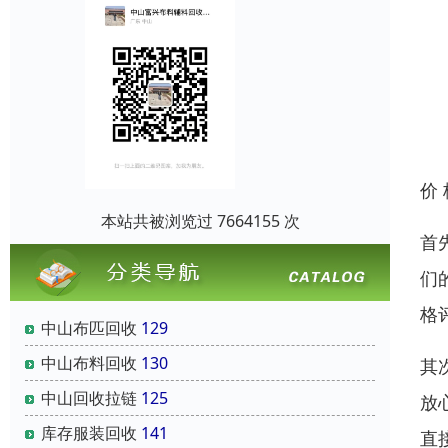
价
本站共被浏览过 7664155 次
首
们
格
中山布匹回收
129
中山布料回收
130
其
中山回收拉链
125
放
库存服装回收
141
直