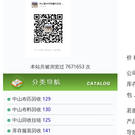
价
本站共被浏览过 7671653 次
公
库
包
中山布匹回收
129
中山布料回收
130
若
中山回收拉链
125
产
库存服装回收
141
导