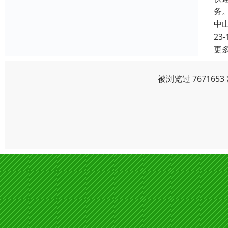
务
中
23-
更
被浏览过 76716