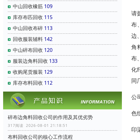
中山回收橡筋
109
请
库存布匹回收
115
布
中山回收布碎
113
边
回收服装辅料
142
角
中山碎布回收
120
布
服装边角料回收
133
化
收购尾货服装
129
同
库存布料回收
112
公
色
碎布边角料回收公司的作用及其优劣势
317阅读 2026-08-01 21:18:51
印
布料回收公司的核心工作流程