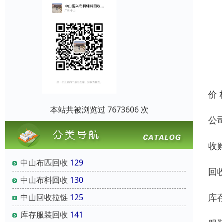
价
本站共被浏览过 7673606 次
公
收
中山布匹回收
129
回
中山布料回收
130
库
中山回收拉链
125
库存服装回收
141