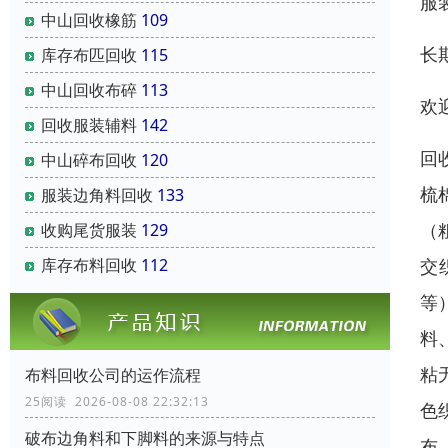
服
中山回收橡筋
109
长
库存布匹回收
115
中山回收布碎
113
欢
回收服装辅料
142
回
中山碎布回收
120
梳
服装边角料回收
133
（
收购尾货服装
129
交
库存布料回收
112
等
料
粘
布料回收公司的运作流程
25阅读 2026-08-08 22:32:13
色
破布边角料和下脚料的来源与特点
布